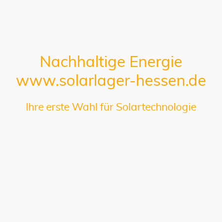
Nachhaltige Energie
www.solarlager-hessen.de
Ihre erste Wahl für Solartechnologie
Wir sind autorisierter Verkäufer
von:
Marstek
Shelly
Entdecken Sie hochwertige Solartechnologie, die Ihre Energiekosten senkt
und die Umwelt schont. Wir bieten Lösungen für Privatpersonen und