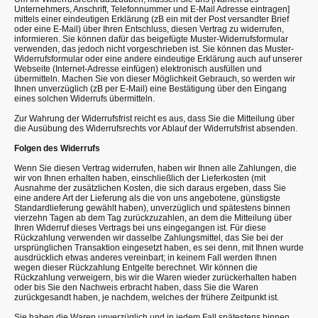
Unternehmers, Anschrift, Telefonnummer und E-Mail Adresse eintragen]
mittels einer eindeutigen Erklärung (zB ein mit der Post versandter Brief
oder eine E-Mail) über Ihren Entschluss, diesen Vertrag zu widerrufen,
informieren. Sie können dafür das beigefügte Muster-Widerrufsformular
verwenden, das jedoch nicht vorgeschrieben ist. Sie können das Muster-
Widerrufsformular oder eine andere eindeutige Erklärung auch auf unserer
Webseite (Internet-Adresse einfügen) elektronisch ausfüllen und
übermitteln. Machen Sie von dieser Möglichkeit Gebrauch, so werden wir
Ihnen unverzüglich (zB per E-Mail) eine Bestätigung über den Eingang
eines solchen Widerrufs übermitteln.
Zur Wahrung der Widerrufsfrist reicht es aus, dass Sie die Mitteilung über
die Ausübung des Widerrufsrechts vor Ablauf der Widerrufsfrist absenden.
Folgen des Widerrufs
Wenn Sie diesen Vertrag widerrufen, haben wir Ihnen alle Zahlungen, die
wir von Ihnen erhalten haben, einschließlich der Lieferkosten (mit
Ausnahme der zusätzlichen Kosten, die sich daraus ergeben, dass Sie
eine andere Art der Lieferung als die von uns angebotene, günstigste
Standardlieferung gewählt haben), unverzüglich und spätestens binnen
vierzehn Tagen ab dem Tag zurückzuzahlen, an dem die Mitteilung über
Ihren Widerruf dieses Vertrags bei uns eingegangen ist. Für diese
Rückzahlung verwenden wir dasselbe Zahlungsmittel, das Sie bei der
ursprünglichen Transaktion eingesetzt haben, es sei denn, mit Ihnen wurde
ausdrücklich etwas anderes vereinbart; in keinem Fall werden Ihnen
wegen dieser Rückzahlung Entgelte berechnet. Wir können die
Rückzahlung verweigern, bis wir die Waren wieder zurückerhalten haben
oder bis Sie den Nachweis erbracht haben, dass Sie die Waren
zurückgesandt haben, je nachdem, welches der frühere Zeitpunkt ist.
Sie haben die Waren unverzüglich und in jedem Fall spätestens binnen