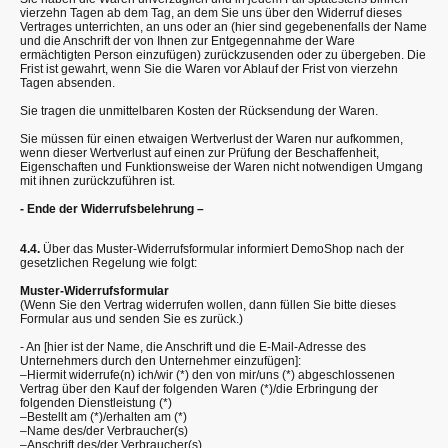
vierzehn Tagen ab dem Tag, an dem Sie uns über den Widerruf dieses
Vertrages unterrichten, an uns oder an (hier sind gegebenenfalls der Name
und die Anschrift der von Ihnen zur Entgegennahme der Ware
ermächtigten Person einzufügen) zurückzusenden oder zu übergeben. Die
Frist ist gewahrt, wenn Sie die Waren vor Ablauf der Frist von vierzehn
Tagen absenden.
Sie tragen die unmittelbaren Kosten der Rücksendung der Waren.
Sie müssen für einen etwaigen Wertverlust der Waren nur aufkommen,
wenn dieser Wertverlust auf einen zur Prüfung der Beschaffenheit,
Eigenschaften und Funktionsweise der Waren nicht notwendigen Umgang
mit ihnen zurückzuführen ist.
- Ende der Widerrufsbelehrung –
4.4.
Über das Muster-Widerrufsformular informiert DemoShop nach der
gesetzlichen Regelung wie folgt:
Muster-Widerrufsformular
(Wenn Sie den Vertrag widerrufen wollen, dann füllen Sie bitte dieses
Formular aus und senden Sie es zurück.)
- An [hier ist der Name, die Anschrift und die E-Mail-Adresse des
Unternehmers durch den Unternehmer einzufügen]:
–Hiermit widerrufe(n) ich/wir (*) den von mir/uns (*) abgeschlossenen
Vertrag über den Kauf der folgenden Waren (*)/die Erbringung der
folgenden Dienstleistung (*)
–Bestellt am (*)/erhalten am (*)
–Name des/der Verbraucher(s)
–Anschrift des/der Verbraucher(s)